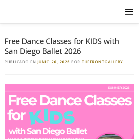
Saltar
al
Menú
contenido
HOME
ABOUT US
NEWS/EVENTS
Free Dance Classes for KIDS with
San Diego Ballet 2026
CASA FAMILIAR
PROGRAMS
PODCAST
PÚBLICADO EN
JUNIO 26, 2026
POR
THEFRONTGALLERY
OUR GALLERY
ART EXHIBITIONS
EL SALON THEATRE
THE FRONT BOOKS
EVENTS CALENDAR